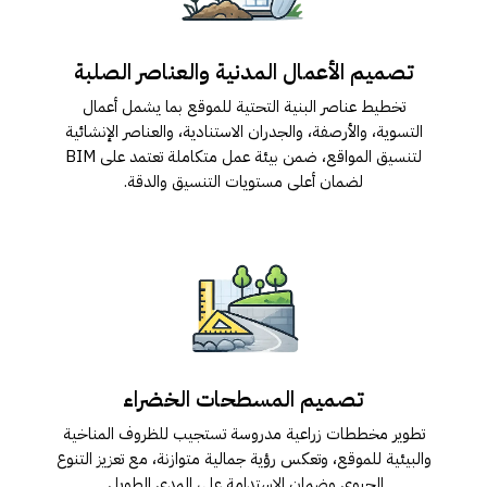
تصمیم الأعمال المدنیة والعناصر الصلبة
تخطیط عناصر البنیة التحتیة للموقع بما یشمل أعمال
التسویة، والأرصفة، والجدران الاستنادیة، والعناصر الإنشائیة
لتنسیق المواقع، ضمن بیئة عمل متكاملة تعتمد على BIM
لضمان أعلى مستویات التنسیق والدقة.
تصمیم المسطحات الخضراء
تطویر مخططات زراعیة مدروسة تستجیب للظروف المناخیة
والبیئیة للموقع، وتعكس رؤیة جمالیة متوازنة، مع تعزیز التنوع
الحیوي وضمان الاستدامة على المدى الطویل.