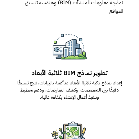
نمذجة معلومات المنشآت (BIM) وھندسة تنسیق
المواقع
تطویر نماذج BIM ثلاثیة الأبعاد
إعداد نماذج ذكیة ثلاثیة الأبعاد مد ّعمة بالبیانات، تتیح تنسیقًا
دقیقًا بین التخصصات، وكشف التعارضات، ودعم تخطیط
وتنفیذ أعمال الإنشاء بكفاءة عالیة.