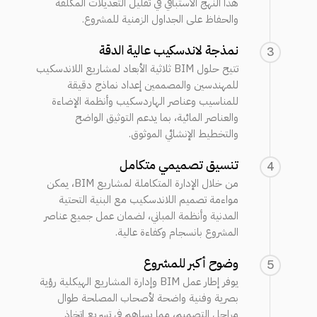
هذا النهج الاستباقي في تقليل التعديلات المكلفة
والحفاظ على الجداول الزمنية للمشروع.
نمذجة لاندسكيب عالية الدقة
3
تتيح حلول BIM ثلاثية الأبعاد لمشاريع اللاندسكيب
للمهندسين والمصممين إعداد نماذج دقيقة
للمناسيب وعناصر الهاردسكيب وأنظمة الإضاءة
والعناصر المائية، بما يدعم التوثيق الواضح
والتخطيط الإنشائي الموثوق.
تنسيق تصميمي متكامل
4
من خلال الإدارة المتكاملة لمشاريع BIM، يمكن
مواءمة تصميم اللاندسكيب مع البنية التحتية
المدنية وأنظمة المباني، لضمان عمل جميع عناصر
المشروع بانسجام وكفاءة عالية.
وضوح أكبر للمشروع
5
يوفر إطار عمل BIM وإدارة المشاريع الهيكلية رؤية
بصرية وفنية واضحة لأصحاب المصلحة طوال
مراحل التصميم، مما يساهم في تسريع اتخاذ