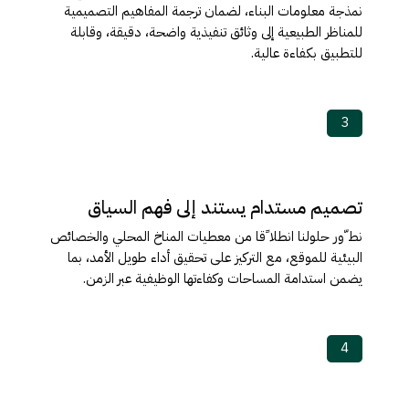
نمذجة معلومات البناء، لضمان ترجمة المفاھیم التصمیمیة
للمناظر الطبیعیة إلى وثائق تنفیذیة واضحة، دقیقة، وقابلة
للتطبیق بكفاءة عالیة.
3
تصمیم مستدام یستند إلى فھم السیاق
نط ّور حلولنا انطلا ًقا من معطیات المناخ المحلي والخصائص
البیئیة للموقع، مع التركیز على تحقیق أداء طویل الأمد، بما
یضمن استدامة المساحات وكفاءتھا الوظیفیة عبر الزمن.
4