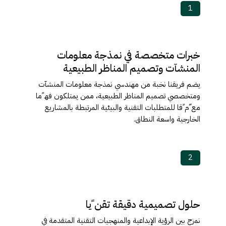
1
خبرات متخصصة في نمذجة معلومات
المنشآت وتصمیم المناظر الطبیعیة
یضم فریقنا نخبة من مھندسي نمذجة معلومات المنشآت
ومتخصصي تصمیم المناظر الطبیعیة، ممن یمتلكون فھ ًما
مع ّم ًقا للمتطلبات التقنیة والبیئیة المرتبطة بالمشاریع
الخارجیة واسعة النطاق.
2
حلول تصمیمیة دقیقة تقن ًیا
نمزج بین الرؤیة الإبداعیة والمنھجیات التقنیة المتقدمة في