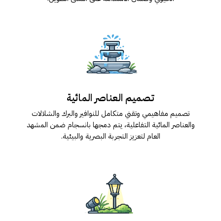
تصمیم العناصر المائیة
تصمیم مفاھیمي وتقني متكامل للنوافیر والبرك والشلالات
والعناصر المائیة التفاعلیة، یتم دمجھا بانسجام ضمن المشھد
العام لتعزیز التجربة البصریة والبیئیة.