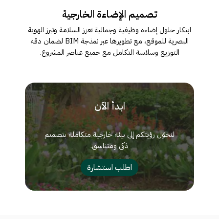
تصمیم الإضاءة الخارجیة
ابتكار حلول إضاءة وظیفیة وجمالیة تعزز السلامة وتبرز الھویة
البصریة للموقع، مع تطویرھا عبر نمذجة BIM لضمان دقة
التوزیع وسلاسة التكامل مع جمیع عناصر المشروع.
ابدأ
الآن
لنحوّل
رؤيتكم
إلى
بيئة
خارجية
متكاملة
بتصميم
ذكي
ومتناسق.
اطلب استشارة