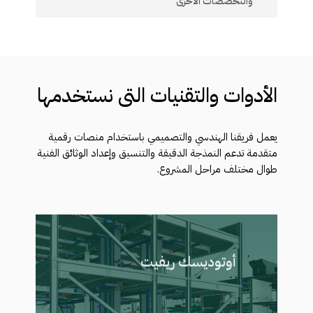
والتخصصات الأخرى
تنسيق العمل بشكل تكاملي مع الفرق الميكانيكية
والكهربائية والإنشائية لضمان تنفيذ وانسجام جميع
عناصر المشروع بكفاءة عالية.
الأدوات
والتقنيات
التي
نستخدمها
يعمل فريقنا الهندسي والتصميمي باستخدام منصات رقمية
متقدمة تدعم النمذجة الدقيقة والتنسيق وإعداد الوثائق الفنية
طوال مختلف مراحل المشروع.
أوتوديسك ريفيت
المنصة الرئيسية المستخدمة لتطوير
نماذج BIM الذكية التي تدعم التنسيق
المتكامل للتصميم وإعداد الوثائق
التفصيلية ودمج البيانات بدقة عبر عناصر