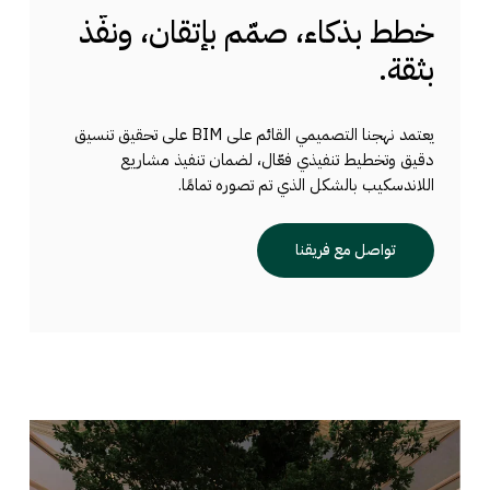
یسھم في تبسیط عملیات التورید وإدارة تقدیمات
خطط
بذكاء،
صمّم
بإتقان،
ونفّذ
المواد، ویعزز كفاءة التنفیذ لدى المقاولین في
بثقة.
المشاریع الكبرى.
يعتمد نهجنا التصميمي القائم على BIM على تحقيق تنسيق
دقيق وتخطيط تنفيذي فعّال، لضمان تنفيذ مشاريع
اللاندسكيب بالشكل الذي تم تصوره تمامًا.
تواصل مع فريقنا