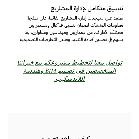
تنسیق متكامل لإدارة المشاریع
نعتمد على منھجیات إدارة المشاریع القائمة على نمذجة
معلومات المنشآت لضمان تنسیق ف ّعال ومستمر بین
مختلف الأطراف، من معماریین ومھندسین ومقاولین، بما
یسھم في تحسین كفاءة التنفیذ وتقلیل التعارضات التصمیمیة.
تواصل معنا لتخطيط مشروعكم مع خبرائنا
المتخصصين في تصميم BIM وهندسة
اللاندسكيب.
كیف یساھم تصمیم