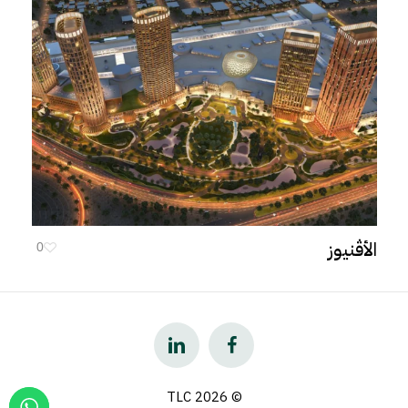
الأڤنیوز
0
2026
© TLC